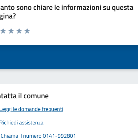
anto sono chiare le informazioni su questa
gina?
a da 1 a 5 stelle la pagina
ta 1 stelle su 5
Valuta 2 stelle su 5
Valuta 3 stelle su 5
Valuta 4 stelle su 5
Valuta 5 stelle su 5
tatta il comune
Leggi le domande frequenti
Richiedi assistenza
Chiama il numero 0141-992801