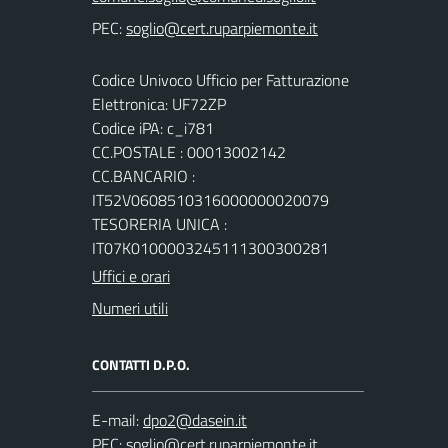
PEC:
Codice Univoco Ufficio per Fatturazione
Elettronica: UF72ZP
Codice iPA: c_i781
CC.POSTALE : 00013002142
CC.BANCARIO :
IT52V0608510316000000020079
TESORERIA UNICA :
IT07K0100003245111300300281
Uffici e orari
Numeri utili
CONTATTI D.P.O.
E-mail:
PEC: