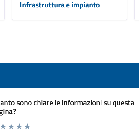
Infrastruttura e impianto
anto sono chiare le informazioni su questa
gina?
a da 1 a 5 stelle la pagina
ta 1 stelle su 5
Valuta 2 stelle su 5
Valuta 3 stelle su 5
Valuta 4 stelle su 5
Valuta 5 stelle su 5