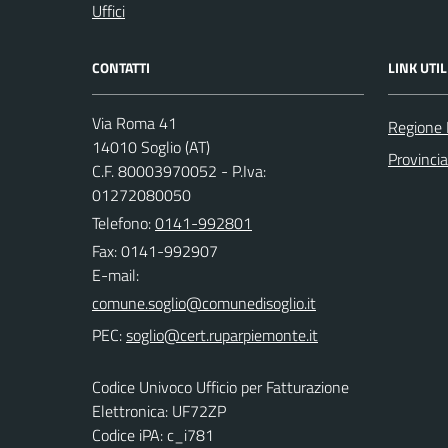
Uffici
CONTATTI
LINK UTIL
Via Roma 41
Regione
14010 Soglio (AT)
Provincia
C.F. 80003970052 - P.Iva:
01272080050
Telefono:
0141-992801
Fax: 0141-992907
E-mail:
PEC:
Codice Univoco Ufficio per Fatturazione
Elettronica: UF72ZP
Codice iPA: c_i781