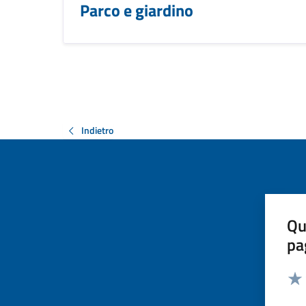
Parco e giardino
Indietro
Qu
pa
Valut
Valu