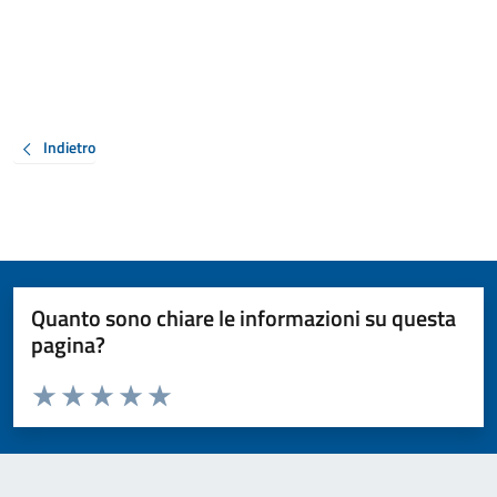
Indietro
Quanto sono chiare le informazioni su questa
pagina?
Valuta da 1 a 5 stelle la pagina
Valuta 1 stelle su 5
Valuta 2 stelle su 5
Valuta 3 stelle su 5
Valuta 4 stelle su 5
Valuta 5 stelle su 5