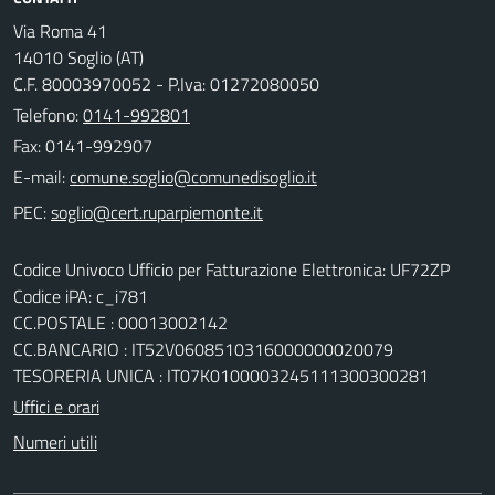
Via Roma 41
14010 Soglio (AT)
C.F. 80003970052 - P.Iva: 01272080050
Telefono:
0141-992801
Fax: 0141-992907
E-mail:
PEC:
Codice Univoco Ufficio per Fatturazione Elettronica: UF72ZP
Codice iPA: c_i781
CC.POSTALE : 00013002142
CC.BANCARIO : IT52V0608510316000000020079
TESORERIA UNICA : IT07K0100003245111300300281
Uffici e orari
Numeri utili