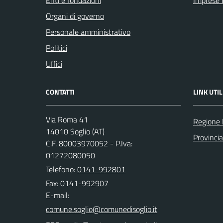
Enti e fondazioni
Imprese 
Organi di governo
Personale amministrativo
Politici
Uffici
CONTATTI
LINK UTIL
Via Roma 41
Regione
14010 Soglio (AT)
Provincia
C.F. 80003970052 - P.Iva:
01272080050
Telefono:
0141-992801
Fax: 0141-992907
E-mail: