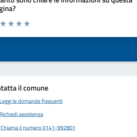
gina?
a da 1 a 5 stelle la pagina
ta 1 stelle su 5
Valuta 2 stelle su 5
Valuta 3 stelle su 5
Valuta 4 stelle su 5
Valuta 5 stelle su 5
tatta il comune
Leggi le domande frequenti
Richiedi assistenza
Chiama il numero 0141-992801