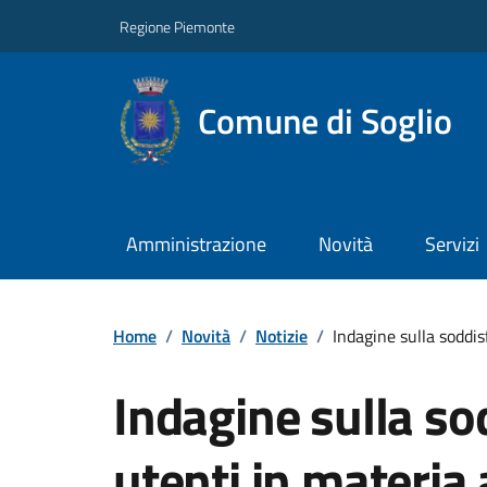
Regione Piemonte
Comune di Soglio
Amministrazione
Novità
Servizi
Home
/
Novità
/
Notizie
/
Indagine sulla soddis
Indagine sulla so
utenti in materia a