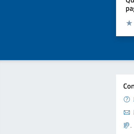
pa
Valut
Valu
Con